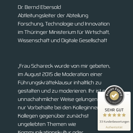
Dr. Bernd Ebersold
Abtleitungsleiter der Abteilung
Forschung, Technologie und Innovation
im Thüringer Ministerium für Wirtschaft,
Wissenschaft und Digitale Gesellschaft
Kundenbewertungen und Erfahrungen zu
Celina Schareck
„Frau Schareck wurde von mir gebeten,
SEHR GUT
100%
im August 2015 die Moderation einer
Empfehlungen auf
Führungskräfteklausur inhaltlich zu
ProvenExpert.com
4,99 / 5,00
gestalten und zu moderieren. Ihr ist es in
33
unnachahmlicher Weise gelungen, nicht
Bewertungen auf ProvenExpert.com
nur Vorbehalte bei den Kolleginnen und
SEHR GUT
Kollegen gegenüber zunächst
Blick aufs ProvenExpert-Profil werfen
33 Kundenbewertungen
ungeliebten Themen wie
Authentizität
12.6.2026
Kommunikationskultur oder