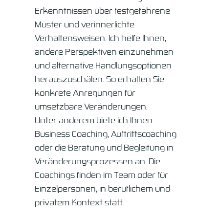
Erkenntnissen über festgefahrene
Muster und verinnerlichte
Verhaltensweisen. Ich helfe Ihnen,
andere Perspektiven einzunehmen
und alternative Handlungsoptionen
herauszuschälen. So erhalten Sie
konkrete Anregungen für
umsetzbare Veränderungen.
Kundenfeedback
Unter anderem biete ich Ihnen
Business Coaching, Auftrittscoaching
Philosophie
oder die Beratung und Begleitung in
Veränderungsprozessen an. Die
Kontakt
Coachings finden im Team oder für
FAQs
Einzelpersonen, in beruflichem und
privatem Kontext statt.
Referenzen