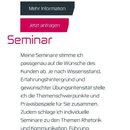
Mehr Information
Datenschutz
Schwerpunkte
Jetzt anfragen
Seminar
Veranstaltungen
Anfahrt
Meine Seminare stimme ich
passgenau auf die Wünsche des
Impressum
Kunden ab. Je nach Wissensstand,
Erfahrungshintergrund und
Blog
gewünschter Übungsintensität stelle
ich die Themenschwerpunkte und
Praxisbeispiele für Sie zusammen.
Zudem schlage ich individuelle
Seminare zu den Themen Rhetorik
und Kommunikation, Führung,